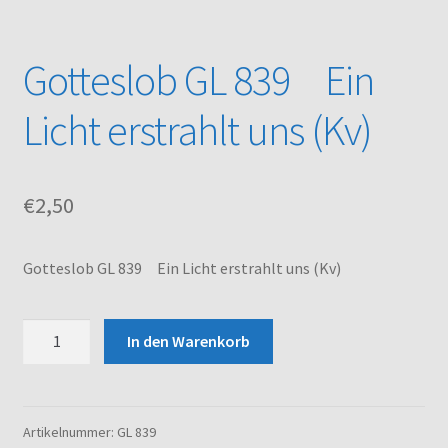
Kasse
Gotteslob GL 839 Ein
Mein Konto
Licht erstrahlt uns (Kv)
Noten – Shop
€
2,50
Über uns
Versand und Zahlungsbedingungen
Gotteslob GL 839 Ein Licht erstrahlt uns (Kv)
Warenkorb
Gotteslob
In den Warenkorb
GL
839
Ein
Licht
Artikelnummer:
GL 839