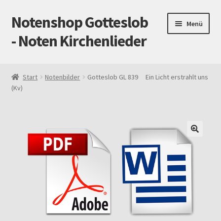
Notenshop Gotteslob
Zur
Zum
Menü
Navigation
Inhalt
- Noten Kirchenlieder
springen
springen
Start
Start
Notenbilder
Gotteslob GL 839 Ein Licht erstrahlt uns
(Kv)
AGB
Blog
Cookie-Richtlinie (EU)
Datenschutz
Gotteslob alt / neu
Impressum