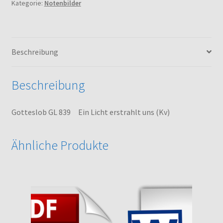
Kategorie:
Notenbilder
erstrahlt
uns
(Kv)
Menge
Beschreibung
Beschreibung
Gotteslob GL 839 Ein Licht erstrahlt uns (Kv)
Ähnliche Produkte