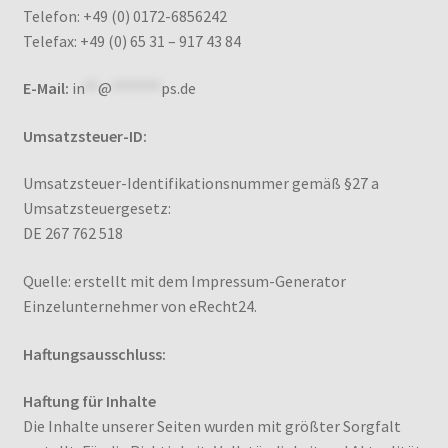
Telefon: +49 (0) 0172-6856242
Telefax: +49 (0) 65 31 – 917 43 84
Kasse
E-Mail:
in
**
@
*******
ps.de
Mein Konto
Umsatzsteuer-ID:
Noten – Shop
Umsatzsteuer-Identifikationsnummer gemäß §27 a
Umsatzsteuergesetz:
Über uns
DE 267 762 518
Versand und Zahlungsbedingungen
Quelle: erstellt mit dem Impressum-Generator
Einzelunternehmer von eRecht24.
Warenkorb
Haftungsausschluss:
Haftung für Inhalte
Die Inhalte unserer Seiten wurden mit größter Sorgfalt