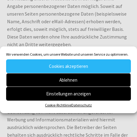
Angabe personenbezogener Daten möglich. Soweit auf
unseren Seiten personenbezogene Daten (beispielsweise
Name, Anschrift oder eMail-Adressen) erhoben werden,
erfolgt dies, soweit möglich, stets auf freiwilliger Basis.
Diese Daten werden ohne Ihre ausdrückliche Zustimmung
nicht an Dritte weitergegeben.
Wir verwenden Cookies, um unsere Website und unseren Service zu optimieren.
Wir weisen darauf hin, dass die Datenübertragung im
Cookies akzeptieren
Internet (z.B. bei der Kommunikation per E-Mail)
Sicherheitslücken aufweisen kann. Ein lückenloser Schutz
Ablehnen
der Daten vor dem Zugriff durch Dritte ist nicht möglich.
Einstellungen anzeigen
Der Nutzung von im Rahmen der Impressumspflicht
veröffentlichten Kontaktdaten durch Dritte zur
Cookie-Richtlinie
Datenschutz
Übersendung von nicht ausdrücklich angeforderter
Werbung und Informationsmaterialien wird hiermit
ausdrücklich widersprochen. Die Betreiber der Seiten
behalten sich ausdrücklich rechtliche Schritte im Falle der