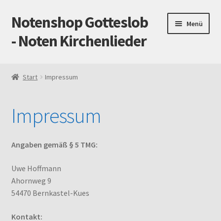
Notenshop Gotteslob
Zur
Zum
Menü
Navigation
Inhalt
- Noten Kirchenlieder
springen
springen
Start
Start
Impressum
AGB
Impressum
Blog
Cookie-Richtlinie (EU)
Angaben gemäß § 5 TMG:
Datenschutz
Uwe Hoffmann
Ahornweg 9
54470 Bernkastel-Kues
Gotteslob alt / neu
Kontakt:
Impressum