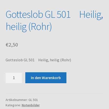
Gotteslob GL 501 Heilig,
Kasse
heilig (Rohr)
Mein Konto
Noten – Shop
€
2,50
Über uns
Gotteslob GL 501 Heilig, heilig (Rohr)
Versand und Zahlungsbedingungen
Gotteslob
Warenkorb
In den Warenkorb
GL
501
Heilig,
heilig
Artikelnummer:
GL 501
Kategorie:
Notenbilder
(Rohr)