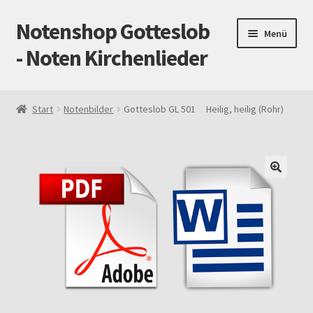
Notenshop Gotteslob
Zur
Zum
Menü
Navigation
Inhalt
- Noten Kirchenlieder
springen
springen
Start
Start
Notenbilder
Gotteslob GL 501 Heilig, heilig (Rohr)
AGB
Blog
Cookie-Richtlinie (EU)
Datenschutz
Gotteslob alt / neu
Impressum