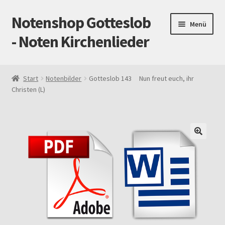
Notenshop Gotteslob
Zur
Zum
Menü
Navigation
Inhalt
- Noten Kirchenlieder
springen
springen
Start
Start
Notenbilder
Gotteslob 143 Nun freut euch, ihr
Christen (L)
AGB
Blog
Cookie-Richtlinie (EU)
Datenschutz
Gotteslob alt / neu
Impressum