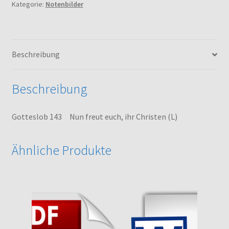
Kategorie:
Notenbilder
ihr
Christen
(L)
Menge
Beschreibung
Beschreibung
Gotteslob 143 Nun freut euch, ihr Christen (L)
Ähnliche Produkte