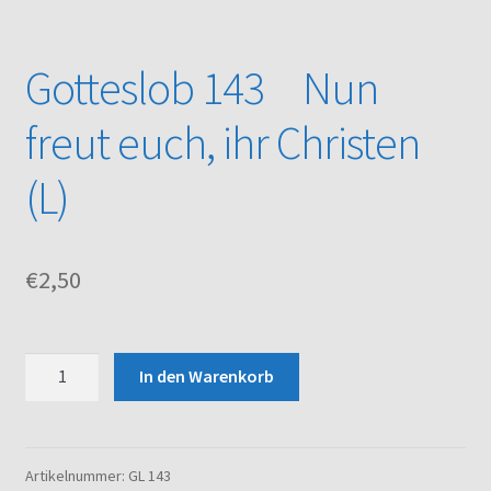
Kasse
Gotteslob 143 Nun
Mein Konto
freut euch, ihr Christen
Noten – Shop
(L)
Über uns
€
2,50
Versand und Zahlungsbedingungen
Warenkorb
Gotteslob
In den Warenkorb
143
Nun
freut
euch,
Artikelnummer:
GL 143