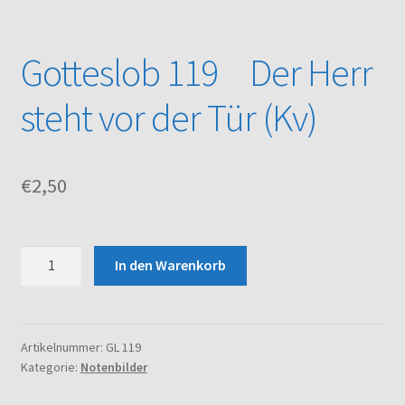
Kasse
Gotteslob 119 Der Herr
Mein Konto
steht vor der Tür (Kv)
Noten – Shop
€
2,50
Über uns
Versand und Zahlungsbedingungen
Gotteslob
In den Warenkorb
119
Warenkorb
Der
Herr
steht
Artikelnummer:
GL 119
Kategorie:
Notenbilder
vor
der