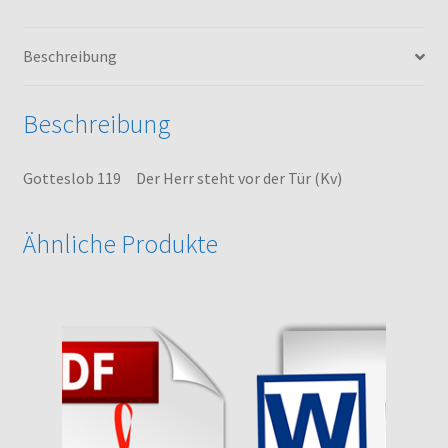
Tür
(Kv)
Beschreibung
Menge
Beschreibung
Gotteslob 119 Der Herr steht vor der Tür (Kv)
Ähnliche Produkte