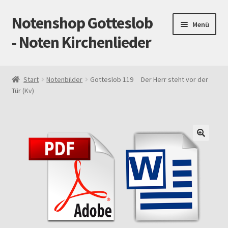
Notenshop Gotteslob
Zur
Zum
Menü
Navigation
Inhalt
- Noten Kirchenlieder
springen
springen
Start
Start
Notenbilder
Gotteslob 119 Der Herr steht vor der
Tür (Kv)
AGB
Blog
Cookie-Richtlinie (EU)
Datenschutz
Gotteslob alt / neu
Impressum