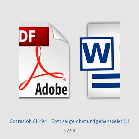
Gotteslob GL 494 Gott sei gelobet und gebenedeiet (L)
€
2,50