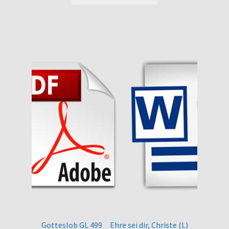
Gotteslob GL 499 Ehre sei dir, Christe (L)