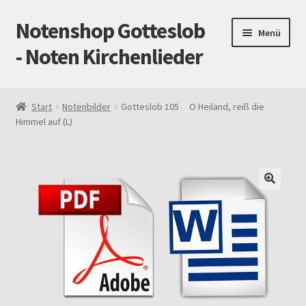
Notenshop Gotteslob
Zur
Zum
Menü
Navigation
Inhalt
- Noten Kirchenlieder
springen
springen
Start
Start
Notenbilder
Gotteslob 105 O Heiland, reiß die
Himmel auf (L)
AGB
Blog
Cookie-Richtlinie (EU)
Datenschutz
Gotteslob alt / neu
Impressum