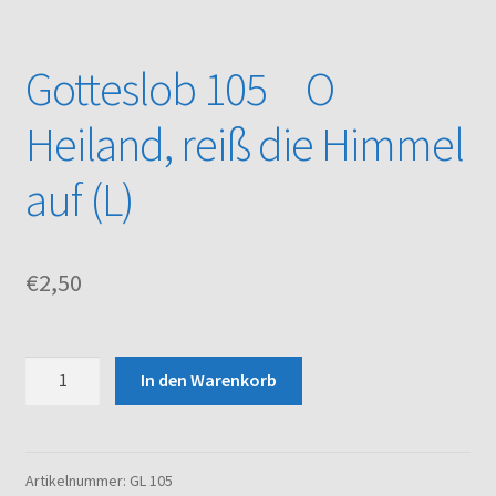
Kasse
Gotteslob 105 O
Mein Konto
Heiland, reiß die Himmel
Noten – Shop
auf (L)
Über uns
€
2,50
Versand und Zahlungsbedingungen
Warenkorb
Gotteslob
In den Warenkorb
105
O
Heiland,
reiß
Artikelnummer:
GL 105