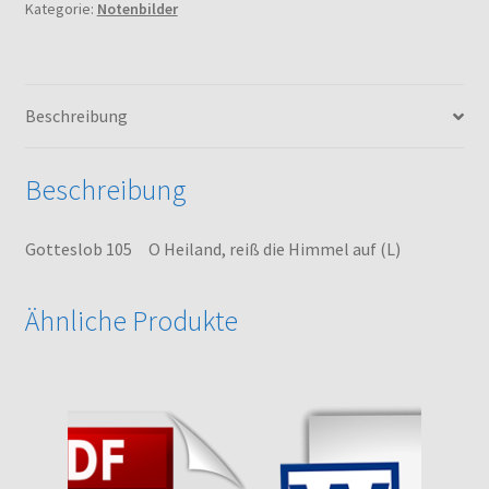
Kategorie:
Notenbilder
die
Himmel
auf
(L)
Beschreibung
Menge
Beschreibung
Gotteslob 105 O Heiland, reiß die Himmel auf (L)
Ähnliche Produkte