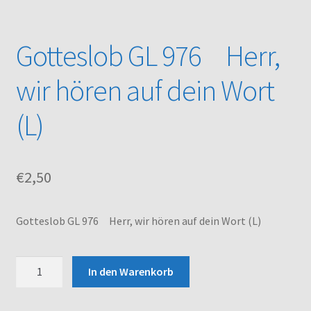
Kasse
Gotteslob GL 976 Herr,
Mein Konto
wir hören auf dein Wort
Noten – Shop
(L)
Über uns
€
2,50
Versand und Zahlungsbedingungen
Warenkorb
Gotteslob GL 976 Herr, wir hören auf dein Wort (L)
Gotteslob
In den Warenkorb
GL
976