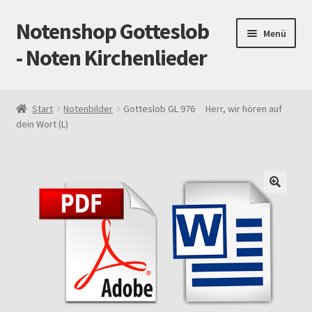
Notenshop Gotteslob
Zur
Zum
Menü
Navigation
Inhalt
- Noten Kirchenlieder
springen
springen
Start
Start
Notenbilder
Gotteslob GL 976 Herr, wir hören auf
dein Wort (L)
AGB
Blog
Cookie-Richtlinie (EU)
Datenschutz
Gotteslob alt / neu
Impressum