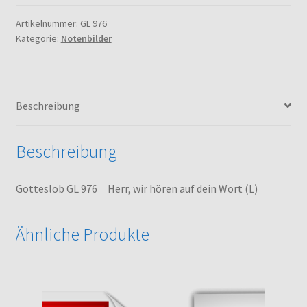
Herr,
wir
Artikelnummer:
GL 976
Kategorie:
Notenbilder
hören
auf
dein
Wort
Beschreibung
(L)
Menge
Beschreibung
Gotteslob GL 976 Herr, wir hören auf dein Wort (L)
Ähnliche Produkte