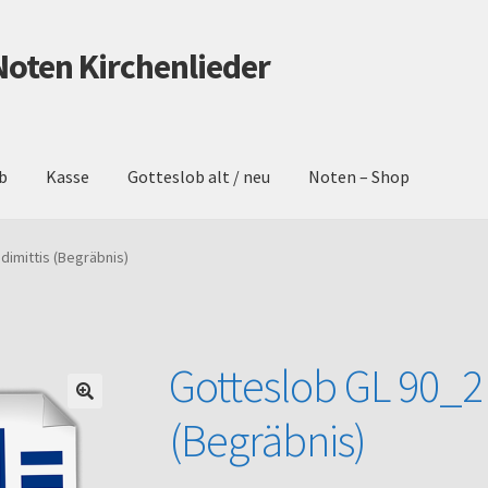
Noten Kirchenlieder
b
Kasse
Gotteslob alt / neu
Noten – Shop
schutz
Gotteslob alt / neu
Impressum
Kasse
Mein Konto
Noten – 
imittis (Begräbnis)
Warenkorb
Gotteslob GL 90_2
(Begräbnis)