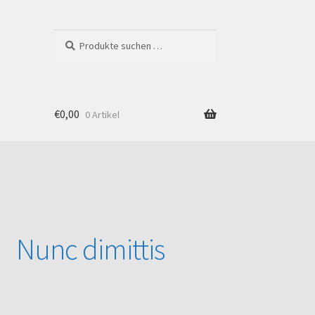
Suchen
Suchen
nach:
€
0,00
0 Artikel
Shop
 Nunc dimittis