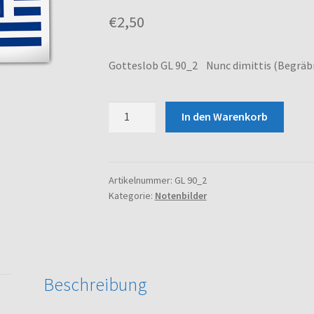
€
2,50
Gotteslob GL 90_2 Nunc dimittis (Begräb
Gotteslob
In den Warenkorb
GL
90_2
Nunc
dimittis
Artikelnummer:
GL 90_2
Kategorie:
Notenbilder
(Begräbnis)
Menge
Beschreibung