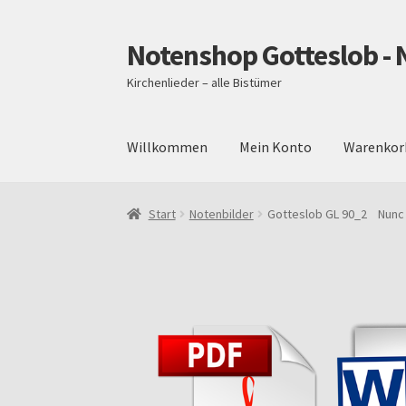
Notenshop Gotteslob - 
Zur
Zum
Navigation
Inhalt
Kirchenlieder – alle Bistümer
springen
springen
Willkommen
Mein Konto
Warenkor
Start
AGB
Blog
Cookie-Richtlinie (EU)
Daten
Start
Notenbilder
Gotteslob GL 90_2 Nunc d
Über uns
Versand und Zahlungsbedingungen