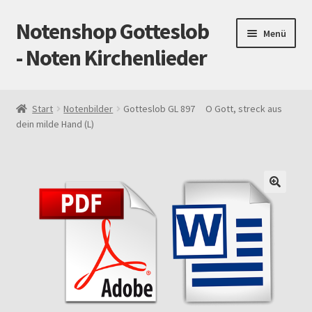
Notenshop Gotteslob
Zur
Zum
Menü
Navigation
Inhalt
- Noten Kirchenlieder
springen
springen
Start
Start
Notenbilder
Gotteslob GL 897 O Gott, streck aus
dein milde Hand (L)
AGB
Blog
Cookie-Richtlinie (EU)
Datenschutz
Gotteslob alt / neu
Impressum