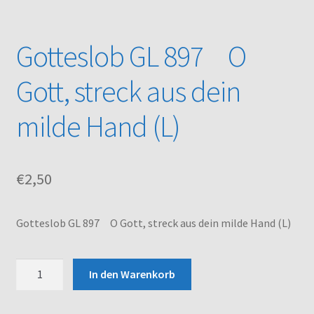
Kasse
Gotteslob GL 897 O
Mein Konto
Gott, streck aus dein
Noten – Shop
milde Hand (L)
Über uns
€
2,50
Versand und Zahlungsbedingungen
Warenkorb
Gotteslob GL 897 O Gott, streck aus dein milde Hand (L)
Gotteslob
In den Warenkorb
GL
897