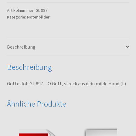
O
Gott,
Artikelnummer:
GL 897
Kategorie:
Notenbilder
streck
aus
dein
milde
Beschreibung
Hand
(L)
Menge
Beschreibung
Gotteslob GL 897 O Gott, streck aus dein milde Hand (L)
Ähnliche Produkte