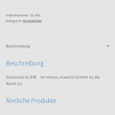
84S
Ihr
Hirten,
Artikelnummer:
GL 84S
Kategorie:
Notenbilder
erwacht!
Erhellt
ist
die
Beschreibung
Nacht
(L)
Menge
Beschreibung
Gotteslob GL 84S Ihr Hirten, erwacht! Erhellt ist die
Nacht (L)
Ähnliche Produkte