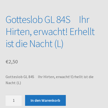
Kasse
Gotteslob GL 84S Ihr
Mein Konto
Hirten, erwacht! Erhellt
Noten – Shop
ist die Nacht (L)
Über uns
€
2,50
Versand und Zahlungsbedingungen
Warenkorb
Gotteslob GL 84S Ihr Hirten, erwacht! Erhellt ist die
Nacht (L)
Gotteslob
In den Warenkorb
GL