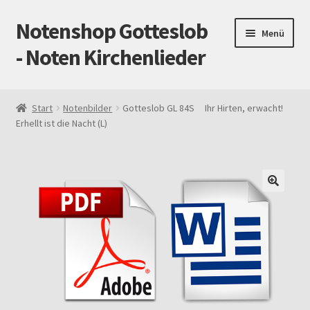
Notenshop Gotteslob
Zur
Zum
Menü
Navigation
Inhalt
- Noten Kirchenlieder
springen
springen
Start
Start
Notenbilder
Gotteslob GL 84S Ihr Hirten, erwacht!
Erhellt ist die Nacht (L)
AGB
Blog
Cookie-Richtlinie (EU)
Datenschutz
Gotteslob alt / neu
Impressum