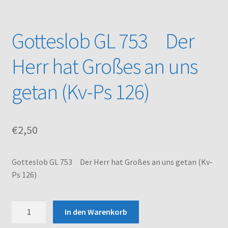
Kasse
Gotteslob GL 753 Der
Mein Konto
Herr hat Großes an uns
Noten – Shop
getan (Kv-Ps 126)
Über uns
€
2,50
Versand und Zahlungsbedingungen
Warenkorb
Gotteslob GL 753 Der Herr hat Großes an uns getan (Kv-
Ps 126)
Gotteslob
In den Warenkorb
GL