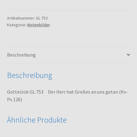
753
Der
Herr
Artikelnummer:
GL 753
Kategorie:
Notenbilder
hat
Großes
an
uns
Beschreibung
getan
(Kv-
Ps
Beschreibung
126)
Menge
Gotteslob GL 753 Der Herr hat Großes an uns getan (Kv-
Ps 126)
Ähnliche Produkte