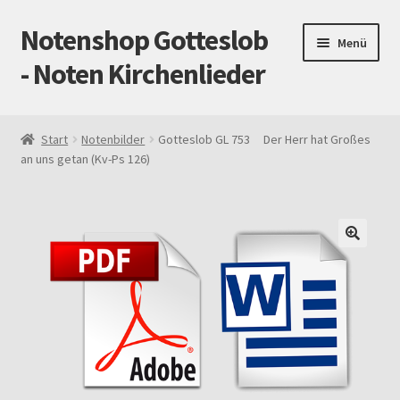
Notenshop Gotteslob
Zur
Zum
Menü
Navigation
Inhalt
- Noten Kirchenlieder
springen
springen
Start
Start
Notenbilder
Gotteslob GL 753 Der Herr hat Großes
an uns getan (Kv-Ps 126)
AGB
Blog
Cookie-Richtlinie (EU)
Datenschutz
Gotteslob alt / neu
Impressum