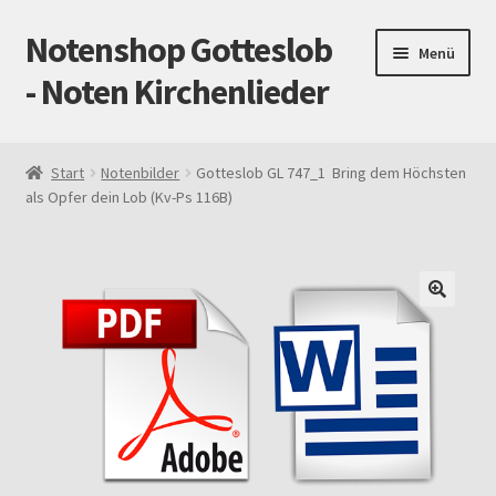
Notenshop Gotteslob
Zur
Zum
Menü
Navigation
Inhalt
- Noten Kirchenlieder
springen
springen
Start
Start
Notenbilder
Gotteslob GL 747_1 Bring dem Höchsten
als Opfer dein Lob (Kv-Ps 116B)
AGB
Blog
Cookie-Richtlinie (EU)
Datenschutz
Gotteslob alt / neu
Impressum