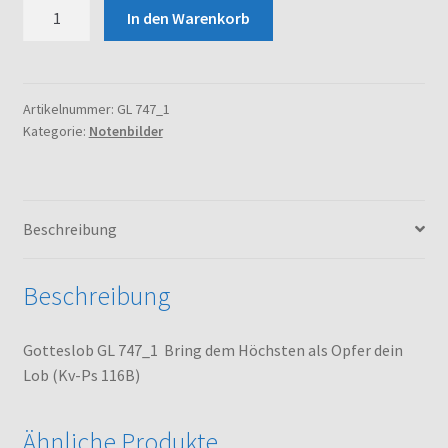
Gotteslob
In den Warenkorb
GL
747_1
Bring
dem
Artikelnummer:
GL 747_1
Kategorie:
Notenbilder
Höchsten
als
Opfer
dein
Beschreibung
Lob
(Kv-
Ps
Beschreibung
116B)
Menge
Gotteslob GL 747_1 Bring dem Höchsten als Opfer dein
Lob (Kv-Ps 116B)
Ähnliche Produkte