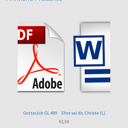
Gotteslob GL 499 Ehre sei dir, Christe (L)
€
2,50