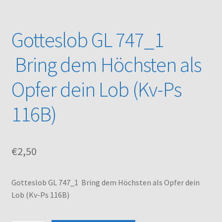
Kasse
Gotteslob GL 747_1
Mein Konto
Bring dem Höchsten als
Noten – Shop
Opfer dein Lob (Kv-Ps
Über uns
116B)
Versand und Zahlungsbedingungen
€
2,50
Warenkorb
Gotteslob GL 747_1 Bring dem Höchsten als Opfer dein
Lob (Kv-Ps 116B)