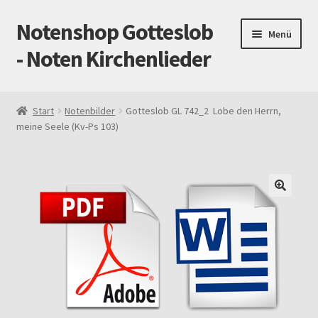
Notenshop Gotteslob
Zur
Zum
Menü
Navigation
Inhalt
- Noten Kirchenlieder
springen
springen
Start
Start
Notenbilder
Gotteslob GL 742_2 Lobe den Herrn,
meine Seele (Kv-Ps 103)
AGB
Blog
Cookie-Richtlinie (EU)
Datenschutz
Gotteslob alt / neu
Impressum