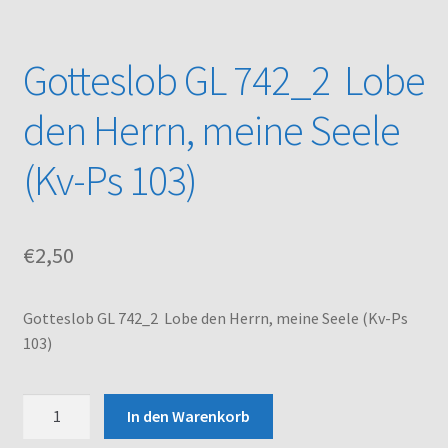
Kasse
Gotteslob GL 742_2 Lobe
Mein Konto
den Herrn, meine Seele
Noten – Shop
(Kv-Ps 103)
Über uns
€
2,50
Versand und Zahlungsbedingungen
Warenkorb
Gotteslob GL 742_2 Lobe den Herrn, meine Seele (Kv-Ps
103)
Gotteslob
In den Warenkorb
GL