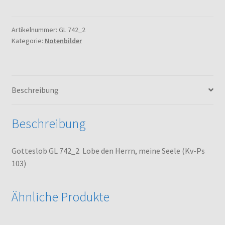
742_2
Lobe
den
Artikelnummer:
GL 742_2
Kategorie:
Notenbilder
Herrn,
meine
Seele
(Kv-
Beschreibung
Ps
103)
Menge
Beschreibung
Gotteslob GL 742_2 Lobe den Herrn, meine Seele (Kv-Ps
103)
Ähnliche Produkte