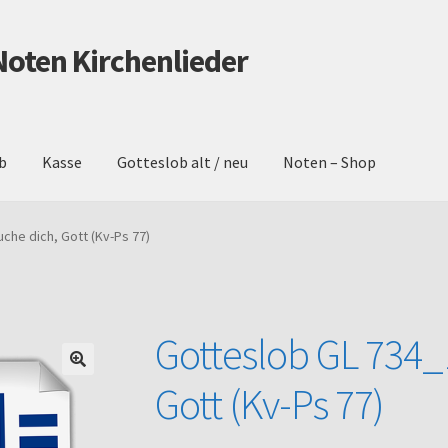
Noten Kirchenlieder
b
Kasse
Gotteslob alt / neu
Noten – Shop
schutz
Gotteslob alt / neu
Impressum
Kasse
Mein Konto
Noten – 
che dich, Gott (Kv-Ps 77)
Warenkorb
Gotteslob GL 734_
Gott (Kv-Ps 77)