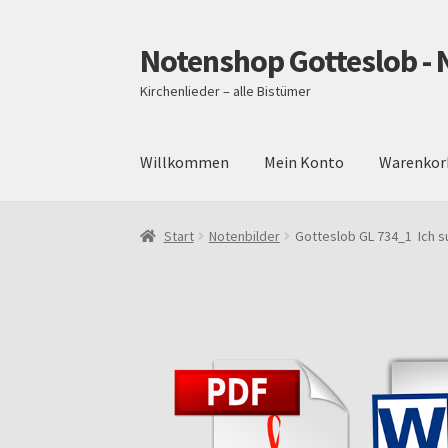
Notenshop Gotteslob - 
Zur
Zum
Navigation
Inhalt
Kirchenlieder – alle Bistümer
springen
springen
Willkommen
Mein Konto
Warenkor
Start
AGB
Blog
Cookie-Richtlinie (EU)
Daten
Start
Notenbilder
Gotteslob GL 734_1 Ich su
Über uns
Versand und Zahlungsbedingungen