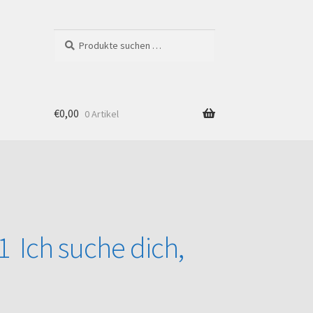
Suchen
Suchen
nach:
€
0,00
0 Artikel
Shop
1 Ich suche dich,