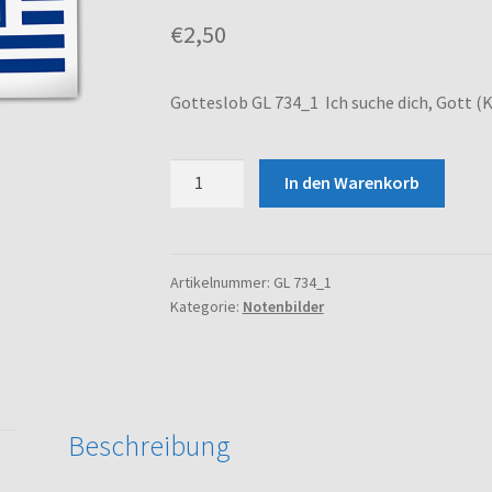
€
2,50
Gotteslob GL 734_1 Ich suche dich, Gott (K
Gotteslob
In den Warenkorb
GL
734_1
Ich
suche
Artikelnummer:
GL 734_1
Kategorie:
Notenbilder
dich,
Gott
(Kv-
Ps
77)
Beschreibung
Menge