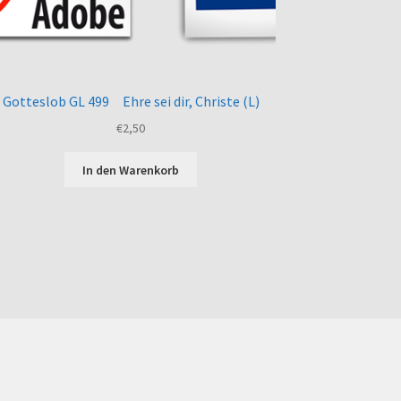
Gotteslob GL 499 Ehre sei dir, Christe (L)
€
2,50
In den Warenkorb