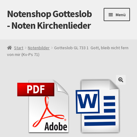
Notenshop Gotteslob
Zur
Zum
Menü
Navigation
Inhalt
- Noten Kirchenlieder
springen
springen
Start
Start
Notenbilder
Gotteslob GL 733 1 Gott, bleib nicht fern
von mir (Kv-Ps 71)
AGB
Blog
Cookie-Richtlinie (EU)
Datenschutz
Gotteslob alt / neu
Impressum