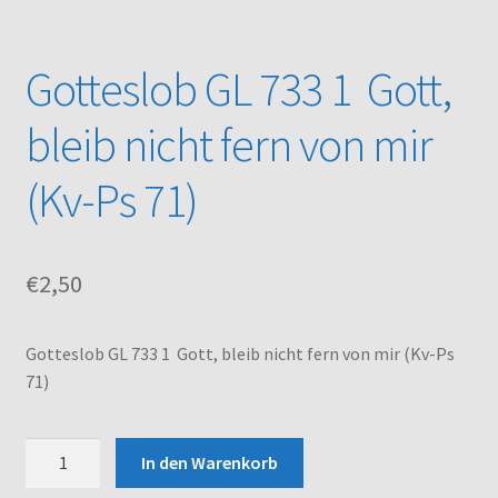
Kasse
Gotteslob GL 733 1 Gott,
Mein Konto
bleib nicht fern von mir
Noten – Shop
(Kv-Ps 71)
Über uns
€
2,50
Versand und Zahlungsbedingungen
Warenkorb
Gotteslob GL 733 1 Gott, bleib nicht fern von mir (Kv-Ps
71)
Gotteslob
In den Warenkorb
GL