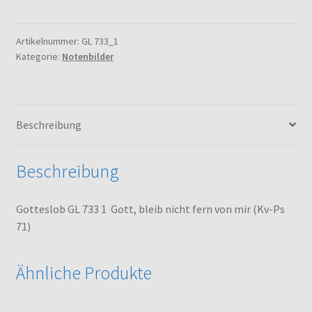
733
1
Gott,
Artikelnummer:
GL 733_1
Kategorie:
Notenbilder
bleib
nicht
fern
von
Beschreibung
mir
(Kv-
Ps
Beschreibung
71)
Menge
Gotteslob GL 733 1 Gott, bleib nicht fern von mir (Kv-Ps
71)
Ähnliche Produkte