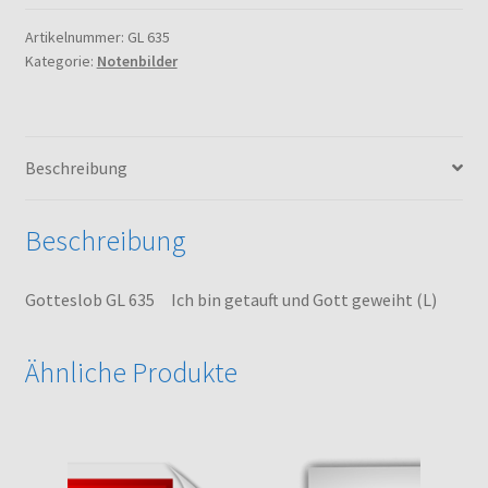
Ich
bin
Artikelnummer:
GL 635
Kategorie:
Notenbilder
getauft
und
Gott
geweiht
Beschreibung
(L)
Menge
Beschreibung
Gotteslob GL 635 Ich bin getauft und Gott geweiht (L)
Ähnliche Produkte