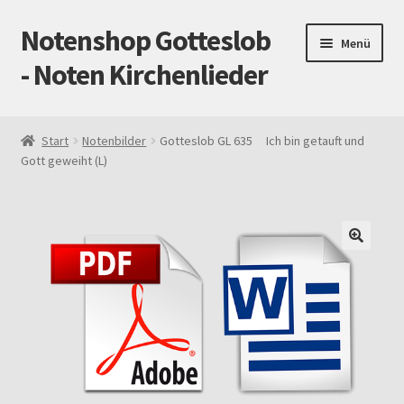
Notenshop Gotteslob
Zur
Zum
Menü
Navigation
Inhalt
- Noten Kirchenlieder
springen
springen
Start
Start
Notenbilder
Gotteslob GL 635 Ich bin getauft und
Gott geweiht (L)
AGB
Blog
Cookie-Richtlinie (EU)
Datenschutz
Gotteslob alt / neu
Impressum