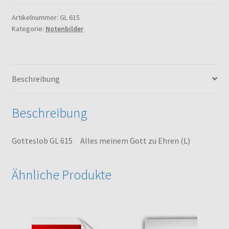
Alles
meinem
Artikelnummer:
GL 615
Kategorie:
Notenbilder
Gott
zu
Ehren
(L)
Beschreibung
Menge
Beschreibung
Gotteslob GL 615 Alles meinem Gott zu Ehren (L)
Ähnliche Produkte