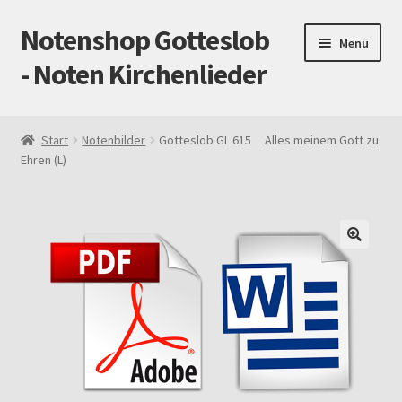
Notenshop Gotteslob
Zur
Zum
Menü
Navigation
Inhalt
- Noten Kirchenlieder
springen
springen
Start
Start
Notenbilder
Gotteslob GL 615 Alles meinem Gott zu
Ehren (L)
AGB
Blog
Cookie-Richtlinie (EU)
Datenschutz
Gotteslob alt / neu
Impressum