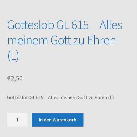
Kasse
Gotteslob GL 615 Alles
Mein Konto
meinem Gott zu Ehren
Noten – Shop
(L)
Über uns
€
2,50
Versand und Zahlungsbedingungen
Warenkorb
Gotteslob GL 615 Alles meinem Gott zu Ehren (L)
Gotteslob
In den Warenkorb
GL
615