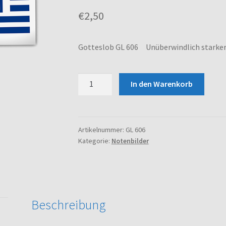
€
2,50
Gotteslob GL 606 Unüberwindlich starker 
Gotteslob
In den Warenkorb
GL
606
Unüberwindlich
starker
Artikelnummer:
GL 606
Kategorie:
Notenbilder
Held
(L)
Menge
Beschreibung