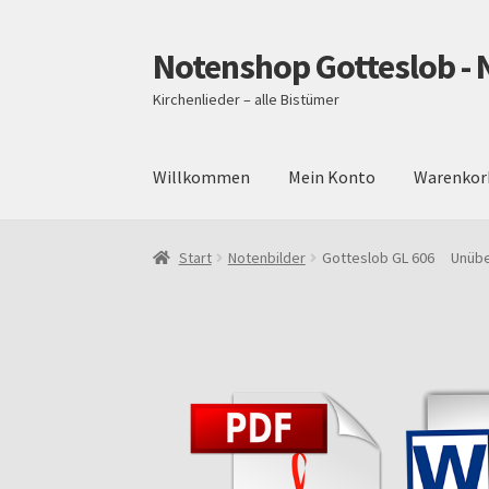
Notenshop Gotteslob - 
Zur
Zum
Navigation
Inhalt
Kirchenlieder – alle Bistümer
springen
springen
Willkommen
Mein Konto
Warenkor
Start
AGB
Blog
Cookie-Richtlinie (EU)
Daten
Start
Notenbilder
Gotteslob GL 606 Unüberw
Über uns
Versand und Zahlungsbedingungen