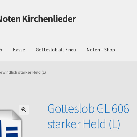
Noten Kirchenlieder
b
Kasse
Gotteslob alt / neu
Noten – Shop
schutz
Gotteslob alt / neu
Impressum
Kasse
Mein Konto
Noten – 
indlich starker Held (L)
Warenkorb
Gotteslob GL 606
starker Held (L)