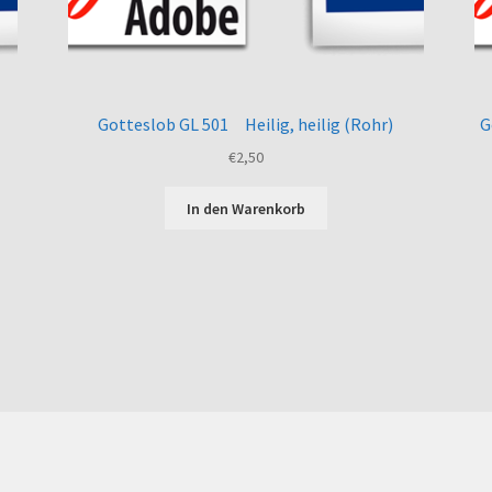
Gotteslob GL 501 Heilig, heilig (Rohr)
G
€
2,50
In den Warenkorb