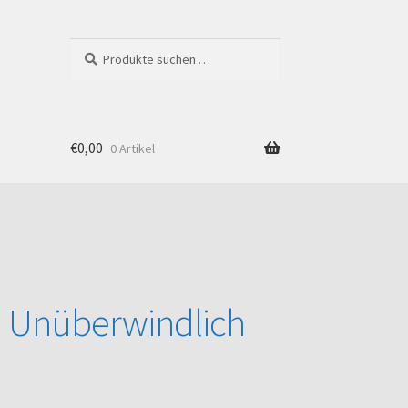
Suchen
Suchen
nach:
€
0,00
0 Artikel
Shop
 Unüberwindlich