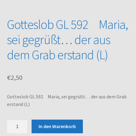
Kasse
Gotteslob GL 592 Maria,
Mein Konto
sei gegrüßt… der aus
Noten – Shop
dem Grab erstand (L)
Über uns
€
2,50
Versand und Zahlungsbedingungen
Warenkorb
Gotteslob GL 592 Maria, sei gegrüßt… der aus dem Grab
erstand (L)
Gotteslob
In den Warenkorb
GL