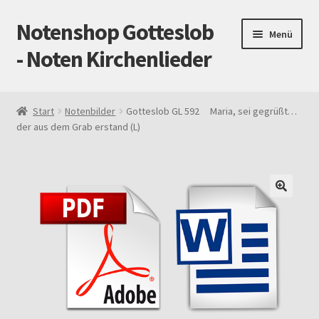
Notenshop Gotteslob
Zur
Zum
Menü
Navigation
Inhalt
- Noten Kirchenlieder
springen
springen
Start
Start
Notenbilder
Gotteslob GL 592 Maria, sei gegrüßt…
der aus dem Grab erstand (L)
AGB
Blog
Cookie-Richtlinie (EU)
Datenschutz
Gotteslob alt / neu
Impressum