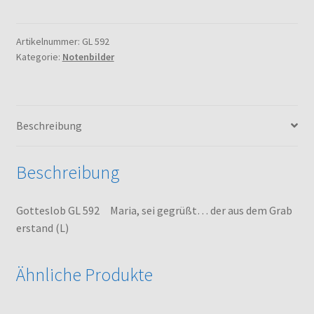
592
Maria,
sei
Artikelnummer:
GL 592
Kategorie:
Notenbilder
gegrüßt...
der
aus
dem
Beschreibung
Grab
erstand
(L)
Beschreibung
Menge
Gotteslob GL 592 Maria, sei gegrüßt… der aus dem Grab
erstand (L)
Ähnliche Produkte