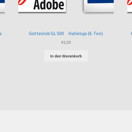
s
Gotteslob GL 500 Halleluja (6. Ton)
€
2,50
In den Warenkorb