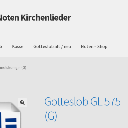
Noten Kirchenlieder
b
Kasse
Gotteslob alt / neu
Noten – Shop
schutz
Gotteslob alt / neu
Impressum
Kasse
Mein Konto
Noten – 
elskönigin (G)
Warenkorb
Gotteslob GL 575
(G)