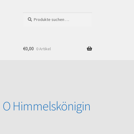
Suchen
Suchen
nach:
€
0,00
0 Artikel
Shop
 O Himmelskönigin