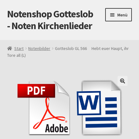
Notenshop Gotteslob
Zur
Zum
Menü
Navigation
Inhalt
- Noten Kirchenlieder
springen
springen
Start
Start
Notenbilder
Gotteslob GL 566 Hebt euer Haupt, ihr
Tore all (L)
AGB
Blog
Cookie-Richtlinie (EU)
Datenschutz
Gotteslob alt / neu
Impressum