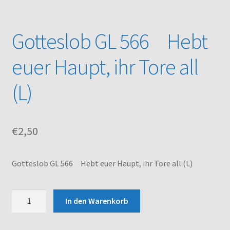
Kasse
Gotteslob GL 566 Hebt
Mein Konto
euer Haupt, ihr Tore all
Noten – Shop
(L)
Über uns
€
2,50
Versand und Zahlungsbedingungen
Warenkorb
Gotteslob GL 566 Hebt euer Haupt, ihr Tore all (L)
Gotteslob
In den Warenkorb
GL
566