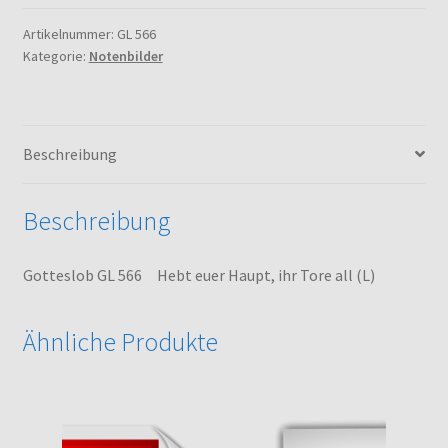
Hebt
euer
Artikelnummer:
GL 566
Kategorie:
Notenbilder
Haupt,
ihr
Tore
all
Beschreibung
(L)
Menge
Beschreibung
Gotteslob GL 566 Hebt euer Haupt, ihr Tore all (L)
Ähnliche Produkte