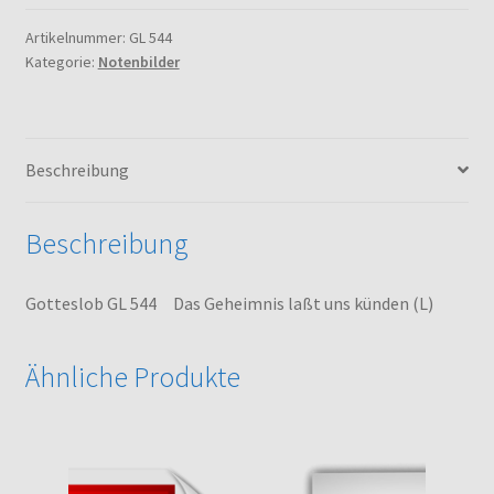
Das
Geheimnis
Artikelnummer:
GL 544
Kategorie:
Notenbilder
laßt
uns
künden
(L)
Beschreibung
Menge
Beschreibung
Gotteslob GL 544 Das Geheimnis laßt uns künden (L)
Ähnliche Produkte