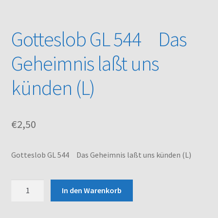
Kasse
Gotteslob GL 544 Das
Mein Konto
Geheimnis laßt uns
Noten – Shop
künden (L)
Über uns
€
2,50
Versand und Zahlungsbedingungen
Warenkorb
Gotteslob GL 544 Das Geheimnis laßt uns künden (L)
Gotteslob
In den Warenkorb
GL
544