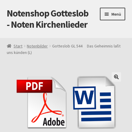
Notenshop Gotteslob
Zur
Zum
Menü
Navigation
Inhalt
- Noten Kirchenlieder
springen
springen
Start
Start
Notenbilder
Gotteslob GL 544 Das Geheimnis laßt
uns künden (L)
AGB
Blog
Cookie-Richtlinie (EU)
Datenschutz
Gotteslob alt / neu
Impressum