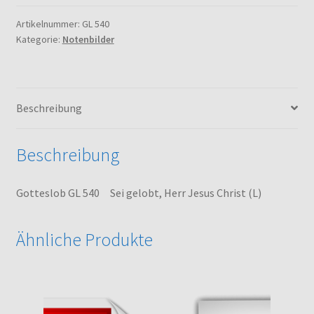
Sei
gelobt,
Artikelnummer:
GL 540
Kategorie:
Notenbilder
Herr
Jesus
Christ
(L)
Beschreibung
Menge
Beschreibung
Gotteslob GL 540 Sei gelobt, Herr Jesus Christ (L)
Ähnliche Produkte