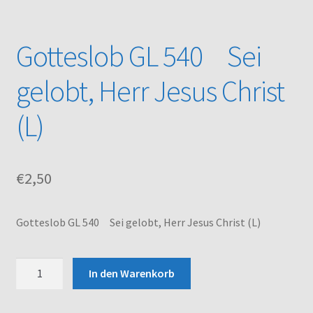
Kasse
Gotteslob GL 540 Sei
Mein Konto
gelobt, Herr Jesus Christ
Noten – Shop
(L)
Über uns
€
2,50
Versand und Zahlungsbedingungen
Warenkorb
Gotteslob GL 540 Sei gelobt, Herr Jesus Christ (L)
Gotteslob
In den Warenkorb
GL
540