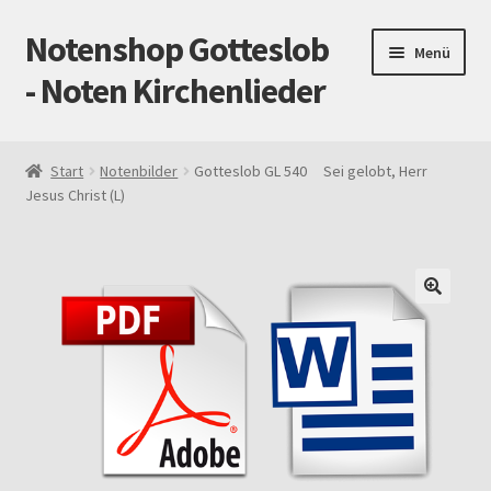
Notenshop Gotteslob
Zur
Zum
Menü
Navigation
Inhalt
- Noten Kirchenlieder
springen
springen
Start
Start
Notenbilder
Gotteslob GL 540 Sei gelobt, Herr
Jesus Christ (L)
AGB
Blog
Cookie-Richtlinie (EU)
Datenschutz
Gotteslob alt / neu
Impressum