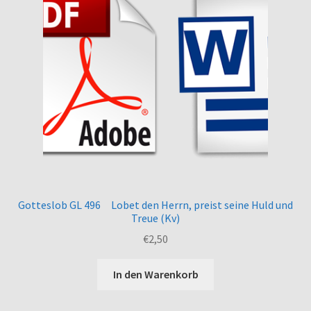
Gotteslob GL 496 Lobet den Herrn, preist seine Huld und
Treue (Kv)
€
2,50
In den Warenkorb