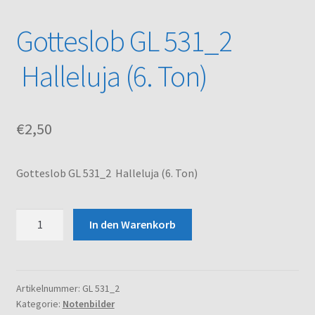
Gotteslob GL 531_2
Kasse
Halleluja (6. Ton)
Mein Konto
Noten – Shop
€
2,50
Über uns
Gotteslob GL 531_2 Halleluja (6. Ton)
Versand und Zahlungsbedingungen
Gotteslob
Warenkorb
In den Warenkorb
GL
531_2
Halleluja
(6.
Artikelnummer:
GL 531_2
Kategorie:
Notenbilder
Ton)