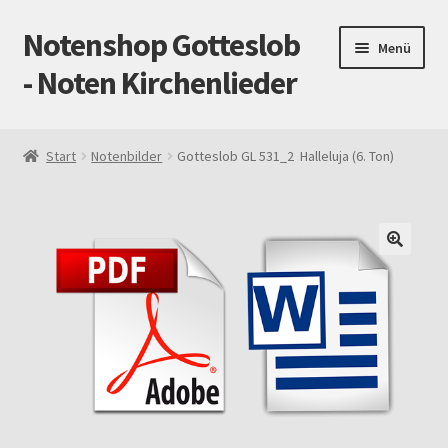
Notenshop Gotteslob
Zur
Zum
Menü
Navigation
Inhalt
- Noten Kirchenlieder
springen
springen
Start
Start
Notenbilder
Gotteslob GL 531_2 Halleluja (6. Ton)
AGB
Blog
Cookie-Richtlinie (EU)
Datenschutz
Gotteslob alt / neu
Impressum