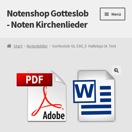
Notenshop Gotteslob
Zur
Zum
Menü
Navigation
Inhalt
- Noten Kirchenlieder
springen
springen
Start
Start
Notenbilder
Gotteslob GL 530_5 Halleluja (4. Ton)
AGB
Blog
Cookie-Richtlinie (EU)
Datenschutz
Gotteslob alt / neu
Impressum