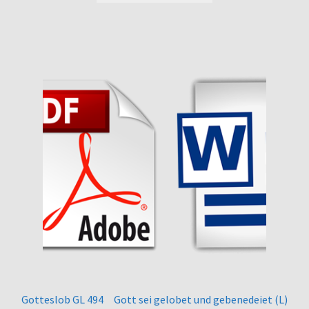
Gotteslob GL 494 Gott sei gelobet und gebenedeiet (L)