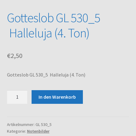
Gotteslob GL 530_5
Kasse
Halleluja (4. Ton)
Mein Konto
Noten – Shop
€
2,50
Über uns
Gotteslob GL 530_5 Halleluja (4. Ton)
Versand und Zahlungsbedingungen
Gotteslob
Warenkorb
In den Warenkorb
GL
530_5
Halleluja
(4.
Artikelnummer:
GL 530_5
Kategorie:
Notenbilder
Ton)