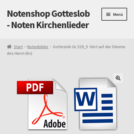
Notenshop Gotteslob
Zur
Zum
Menü
Navigation
Inhalt
- Noten Kirchenlieder
springen
springen
Start
Start
Notenbilder
Gotteslob GL 529_5 Hört auf die Stimme
des Herrn (Kv)
AGB
Blog
Cookie-Richtlinie (EU)
Datenschutz
Gotteslob alt / neu
Impressum