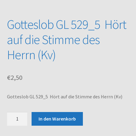
Kasse
Gotteslob GL 529_5 Hört
Mein Konto
auf die Stimme des
Noten – Shop
Herrn (Kv)
Über uns
€
2,50
Versand und Zahlungsbedingungen
Warenkorb
Gotteslob GL 529_5 Hört auf die Stimme des Herrn (Kv)
Gotteslob
In den Warenkorb
GL
529_5