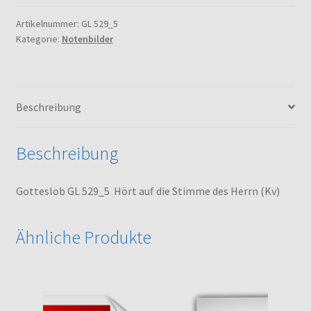
Hört
auf
Artikelnummer:
GL 529_5
Kategorie:
Notenbilder
die
Stimme
des
Herrn
Beschreibung
(Kv)
Menge
Beschreibung
Gotteslob GL 529_5 Hört auf die Stimme des Herrn (Kv)
Ähnliche Produkte