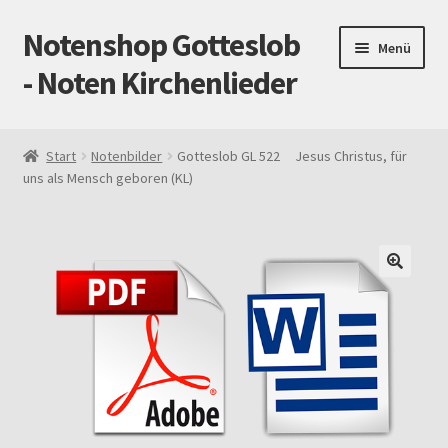
Notenshop Gotteslob
Zur
Zum
Menü
Navigation
Inhalt
- Noten Kirchenlieder
springen
springen
Start
Start
Notenbilder
Gotteslob GL 522 Jesus Christus, für
uns als Mensch geboren (KL)
AGB
Blog
Cookie-Richtlinie (EU)
Datenschutz
Gotteslob alt / neu
Impressum