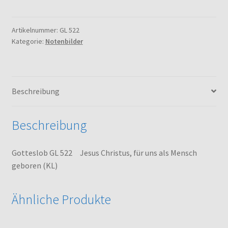
522
Jesus
Christus,
Artikelnummer:
GL 522
Kategorie:
Notenbilder
für
uns
als
Mensch
Beschreibung
geboren
(KL)
Menge
Beschreibung
Gotteslob GL 522 Jesus Christus, für uns als Mensch
geboren (KL)
Ähnliche Produkte