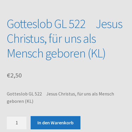
Kasse
Gotteslob GL 522 Jesus
Mein Konto
Christus, für uns als
Noten – Shop
Mensch geboren (KL)
Über uns
€
2,50
Versand und Zahlungsbedingungen
Warenkorb
Gotteslob GL 522 Jesus Christus, für uns als Mensch
geboren (KL)
Gotteslob
In den Warenkorb
GL