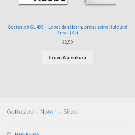
Gotteslob GL 496 Lobet den Herrn, preist seine Huld und
Treue (Kv)
€
2,50
In den Warenkorb
Gotteslob – Noten – Shop
Mein Konto