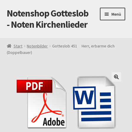
Notenshop Gotteslob
Zur
Zum
Menü
Navigation
Inhalt
- Noten Kirchenlieder
springen
springen
Start
Start
Notenbilder
Gotteslob 451 Herr, erbarme dich
(Doppelbauer)
AGB
Blog
Cookie-Richtlinie (EU)
Datenschutz
Gotteslob alt / neu
Impressum