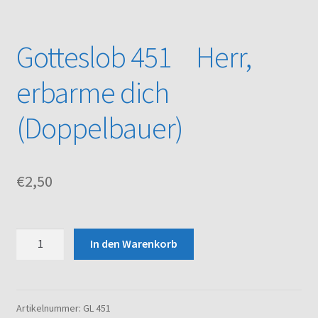
Kasse
Gotteslob 451 Herr,
Mein Konto
erbarme dich
Noten – Shop
(Doppelbauer)
Über uns
€
2,50
Versand und Zahlungsbedingungen
Warenkorb
Gotteslob
In den Warenkorb
451
Herr,
erbarme
dich
Artikelnummer:
GL 451