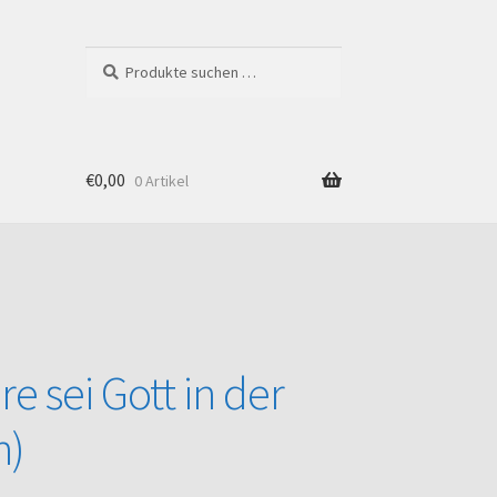
Suchen
Suchen
nach:
€
0,00
0 Artikel
Shop
 sei Gott in der
n)