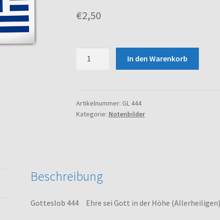
€
2,50
Gotteslob
In den Warenkorb
444
Ehre
sei
Gott
Artikelnummer:
GL 444
Kategorie:
Notenbilder
in
der
Höhe
(Allerheiligen)
Menge
Beschreibung
Gotteslob 444 Ehre sei Gott in der Höhe (Allerheiligen