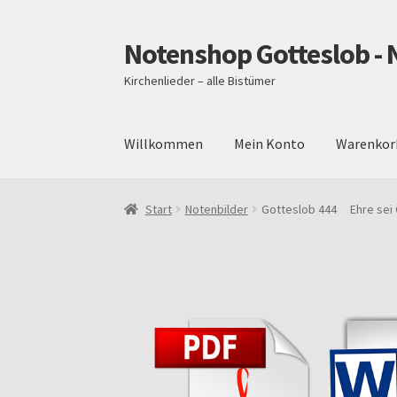
Notenshop Gotteslob - 
Zur
Zum
Navigation
Inhalt
Kirchenlieder – alle Bistümer
springen
springen
Willkommen
Mein Konto
Warenkor
Start
AGB
Blog
Cookie-Richtlinie (EU)
Daten
Start
Notenbilder
Gotteslob 444 Ehre sei Go
Über uns
Versand und Zahlungsbedingungen