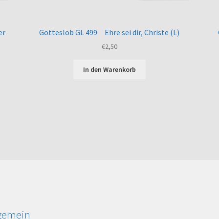
er
Gotteslob GL 499 Ehre sei dir, Christe (L)
€
2,50
In den Warenkorb
lgemein