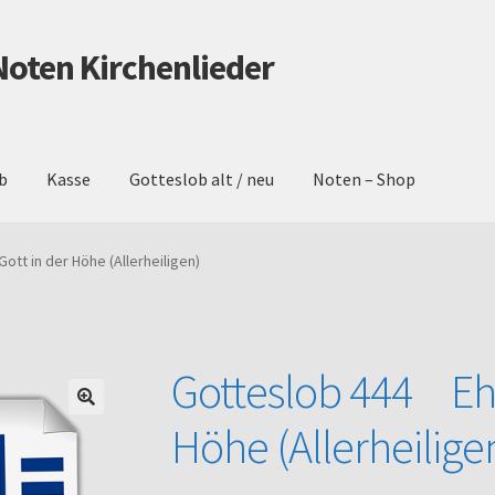
Noten Kirchenlieder
b
Kasse
Gotteslob alt / neu
Noten – Shop
schutz
Gotteslob alt / neu
Impressum
Kasse
Mein Konto
Noten – 
tt in der Höhe (Allerheiligen)
Warenkorb
Gotteslob 444 Ehre
Höhe (Allerheilige