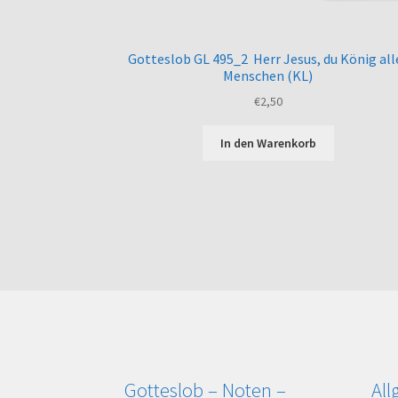
Gotteslob GL 495_2 Herr Jesus, du König all
Menschen (KL)
€
2,50
In den Warenkorb
Gotteslob – Noten –
Al