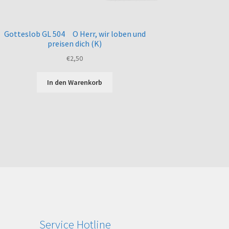
Gotteslob GL 504 O Herr, wir loben und
preisen dich (K)
€
2,50
In den Warenkorb
Service Hotline