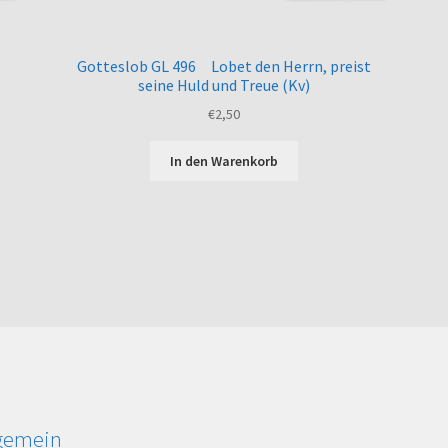
Gotteslob GL 496 Lobet den Herrn, preist
seine Huld und Treue (Kv)
€
2,50
In den Warenkorb
lgemein