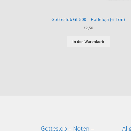
Gotteslob GL 500 Halleluja (6. Ton)
€
2,50
In den Warenkorb
Gotteslob – Noten –
Al