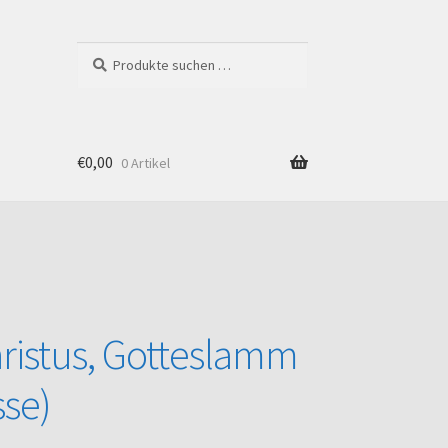
Suchen
Suchen
nach:
€
0,00
0 Artikel
Shop
ristus, Gotteslamm
se)