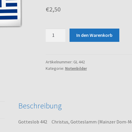
€
2,50
Gotteslob
In den Warenkorb
442
Christus,
Gotteslamm
(Mainzer
Artikelnummer:
GL 442
Kategorie:
Notenbilder
Dom-
Messe)
Menge
Beschreibung
Gotteslob 442 Christus, Gotteslamm (Mainzer Dom-M