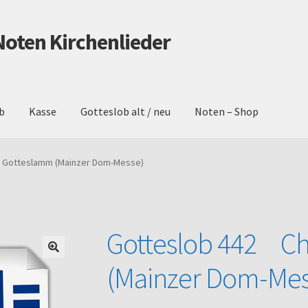
Noten Kirchenlieder
b
Kasse
Gotteslob alt / neu
Noten – Shop
schutz
Gotteslob alt / neu
Impressum
Kasse
Mein Konto
Noten – 
, Gotteslamm (Mainzer Dom-Messe)
Warenkorb
Gotteslob 442 Ch
(Mainzer Dom-Mes