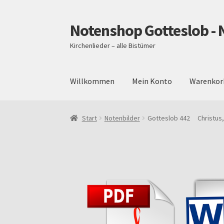
Notenshop Gotteslob - 
Zur
Zum
Navigation
Inhalt
Kirchenlieder – alle Bistümer
springen
springen
Willkommen
Mein Konto
Warenkor
Start
AGB
Blog
Cookie-Richtlinie (EU)
Daten
Start
Notenbilder
Gotteslob 442 Christus
Über uns
Versand und Zahlungsbedingungen