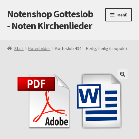
Notenshop Gotteslob
Zur
Zum
Menü
Navigation
Inhalt
- Noten Kirchenlieder
springen
springen
Start
Start
Notenbilder
Gotteslob 434 Heilig, heilig (Leopold)
AGB
Blog
Cookie-Richtlinie (EU)
Datenschutz
Gotteslob alt / neu
Impressum