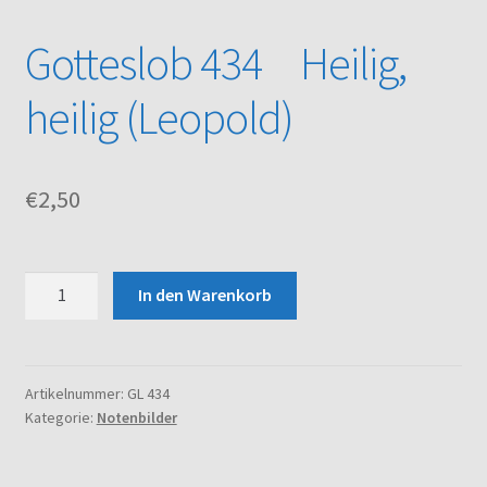
Gotteslob 434 Heilig,
Kasse
heilig (Leopold)
Mein Konto
Noten – Shop
€
2,50
Über uns
Gotteslob
Versand und Zahlungsbedingungen
In den Warenkorb
434
Heilig,
Warenkorb
heilig
(Leopold)
Artikelnummer:
GL 434
Kategorie:
Notenbilder
Menge