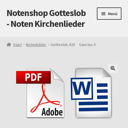
Notenshop Gotteslob
Zur
Zum
Menü
Navigation
Inhalt
- Noten Kirchenlieder
springen
springen
Start
Start
Notenbilder
Gotteslob 420 Sanctus X
AGB
Blog
Cookie-Richtlinie (EU)
Datenschutz
Gotteslob alt / neu
Impressum