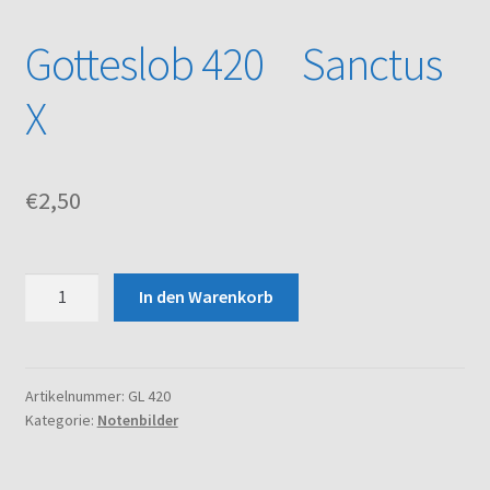
Gotteslob 420 Sanctus
Kasse
X
Mein Konto
Noten – Shop
€
2,50
Über uns
Gotteslob
Versand und Zahlungsbedingungen
In den Warenkorb
420
Sanctus
Warenkorb
X
Menge
Artikelnummer:
GL 420
Kategorie:
Notenbilder