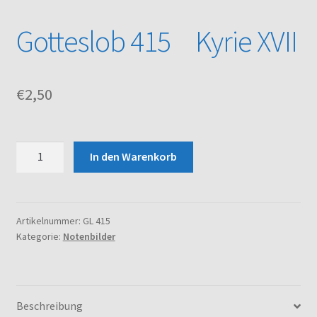
Gotteslob 415 Kyrie XVII
Kasse
Mein Konto
€
2,50
Noten – Shop
Über uns
Gotteslob
In den Warenkorb
415
Kyrie
Versand und Zahlungsbedingungen
XVII
Menge
Artikelnummer:
GL 415
Warenkorb
Kategorie:
Notenbilder
Beschreibung