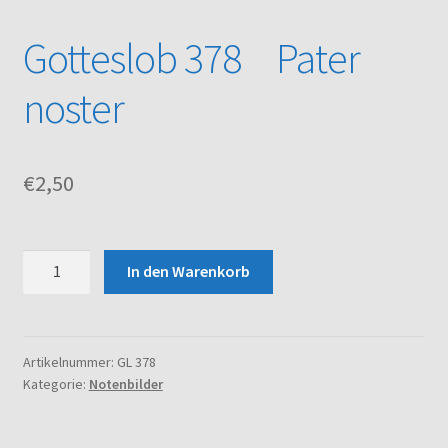
Gotteslob 378 Pater
Kasse
noster
Mein Konto
Noten – Shop
€
2,50
Über uns
Gotteslob
Versand und Zahlungsbedingungen
In den Warenkorb
378
Pater
Warenkorb
noster
Menge
Artikelnummer:
GL 378
Kategorie:
Notenbilder