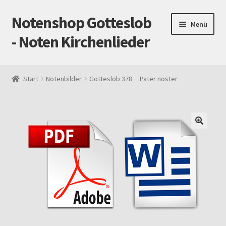
Notenshop Gotteslob
Zur
Zum
Menü
Navigation
Inhalt
- Noten Kirchenlieder
springen
springen
Start
Start
Notenbilder
Gotteslob 378 Pater noster
AGB
Blog
Cookie-Richtlinie (EU)
Datenschutz
Gotteslob alt / neu
Impressum