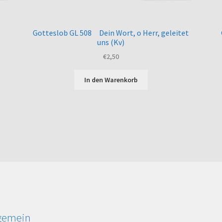
Gotteslob GL 508 Dein Wort, o Herr, geleitet
uns (Kv)
€
2,50
In den Warenkorb
lgemein