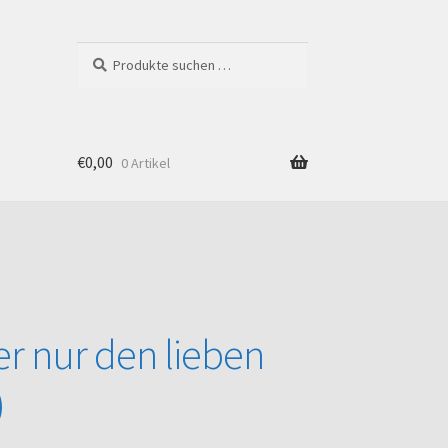
Suchen
Suchen
nach:
€
0,00
0 Artikel
Shop
r nur den lieben
)