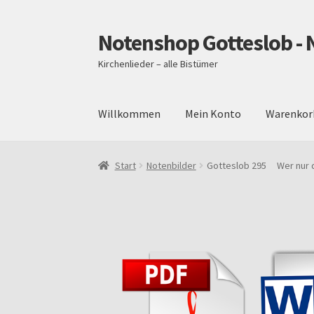
Notenshop Gotteslob - 
Zur
Zum
Navigation
Inhalt
Kirchenlieder – alle Bistümer
springen
springen
Willkommen
Mein Konto
Warenkor
Start
AGB
Blog
Cookie-Richtlinie (EU)
Daten
Start
Notenbilder
Gotteslob 295 Wer nur de
Über uns
Versand und Zahlungsbedingungen