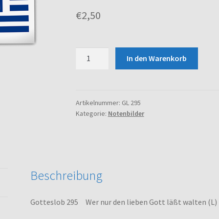
€
2,50
Gotteslob
In den Warenkorb
295
Wer
nur
den
Artikelnummer:
GL 295
Kategorie:
Notenbilder
lieben
Gott
läßt
walten
(L)
Beschreibung
Menge
Gotteslob 295 Wer nur den lieben Gott läßt walten (L)