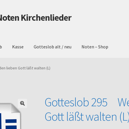
Noten Kirchenlieder
b
Kasse
Gotteslob alt / neu
Noten – Shop
schutz
Gotteslob alt / neu
Impressum
Kasse
Mein Konto
Noten – 
n lieben Gott läßt walten (L)
Warenkorb
Gotteslob 295 We
Gott läßt walten (L