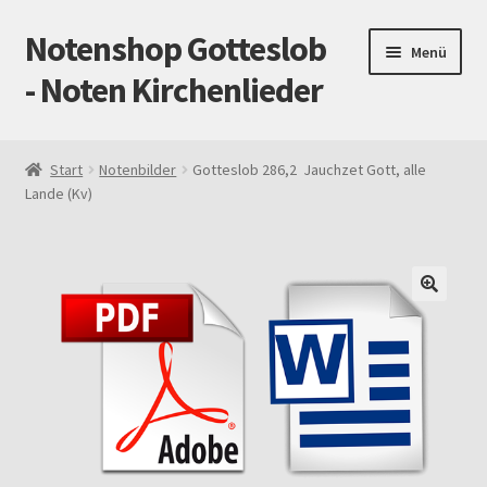
Notenshop Gotteslob
Zur
Zum
Menü
Navigation
Inhalt
- Noten Kirchenlieder
springen
springen
Start
Start
Notenbilder
Gotteslob 286,2 Jauchzet Gott, alle
Lande (Kv)
AGB
Blog
Cookie-Richtlinie (EU)
Datenschutz
Gotteslob alt / neu
Impressum