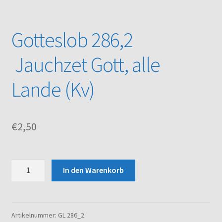
Kasse
Gotteslob 286,2
Mein Konto
Jauchzet Gott, alle
Noten – Shop
Lande (Kv)
Über uns
€
2,50
Versand und Zahlungsbedingungen
Warenkorb
Gotteslob
In den Warenkorb
286,2
Jauchzet
Gott,
alle
Artikelnummer:
GL 286_2