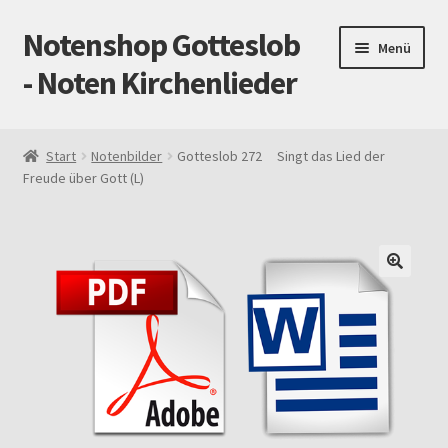
Notenshop Gotteslob
Zur
Zum
Menü
Navigation
Inhalt
- Noten Kirchenlieder
springen
springen
Start
Start
Notenbilder
Gotteslob 272 Singt das Lied der
Freude über Gott (L)
AGB
Blog
Cookie-Richtlinie (EU)
Datenschutz
Gotteslob alt / neu
Impressum