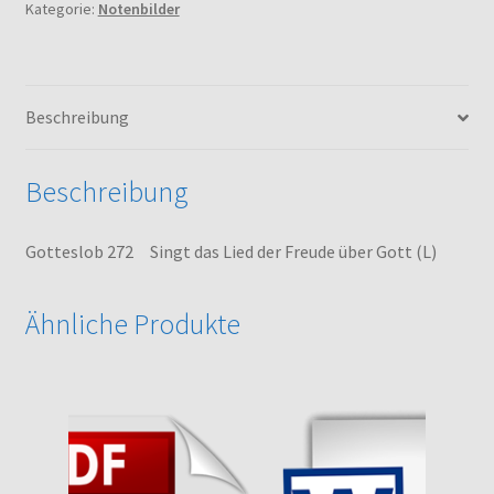
Kategorie:
Notenbilder
der
Freude
über
Gott
Beschreibung
(L)
Menge
Beschreibung
Gotteslob 272 Singt das Lied der Freude über Gott (L)
Ähnliche Produkte