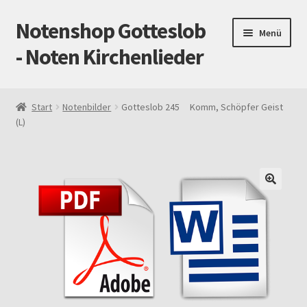
Notenshop Gotteslob
Zur
Zum
Menü
Navigation
Inhalt
- Noten Kirchenlieder
springen
springen
Start
Start
Notenbilder
Gotteslob 245 Komm, Schöpfer Geist
(L)
AGB
Blog
Cookie-Richtlinie (EU)
Datenschutz
Gotteslob alt / neu
Impressum