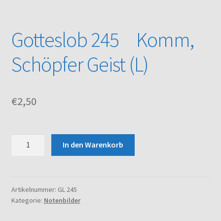
Kasse
Gotteslob 245 Komm,
Mein Konto
Schöpfer Geist (L)
Noten – Shop
€
2,50
Über uns
Versand und Zahlungsbedingungen
Gotteslob
In den Warenkorb
245
Warenkorb
Komm,
Schöpfer
Geist
Artikelnummer:
GL 245
Kategorie:
Notenbilder
(L)
Menge