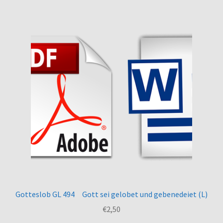
Gotteslob GL 494 Gott sei gelobet und gebenedeiet (L)
€
2,50