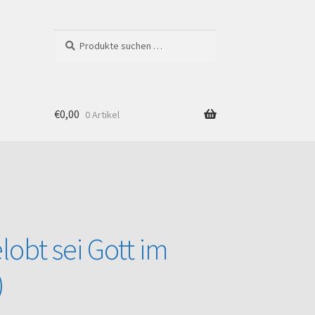
Suchen
Suchen
nach:
€
0,00
0 Artikel
Shop
obt sei Gott im
)