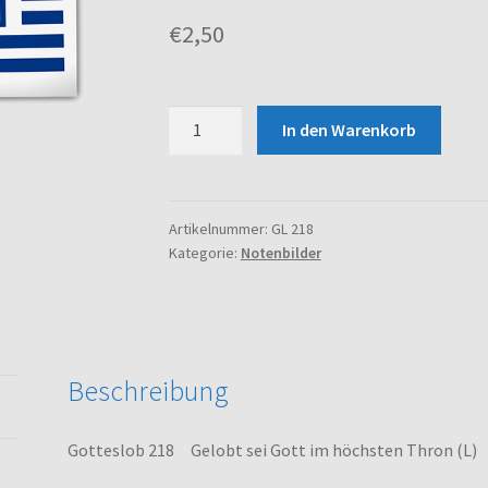
€
2,50
Gotteslob
In den Warenkorb
218
Gelobt
sei
Gott
Artikelnummer:
GL 218
Kategorie:
Notenbilder
im
höchsten
Thron
(L)
Menge
Beschreibung
Gotteslob 218 Gelobt sei Gott im höchsten Thron (L)