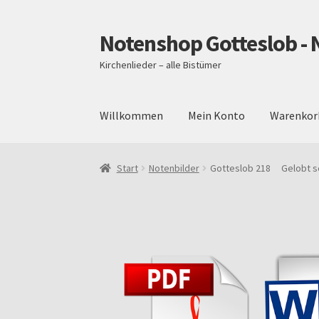
Notenshop Gotteslob - 
Zur
Zum
Navigation
Inhalt
Kirchenlieder – alle Bistümer
springen
springen
Willkommen
Mein Konto
Warenkor
Start
AGB
Blog
Cookie-Richtlinie (EU)
Daten
Start
Notenbilder
Gotteslob 218 Gelobt sei
Über uns
Versand und Zahlungsbedingungen