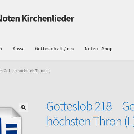
Noten Kirchenlieder
b
Kasse
Gotteslob alt / neu
Noten – Shop
schutz
Gotteslob alt / neu
Impressum
Kasse
Mein Konto
Noten – 
 Gott im höchsten Thron (L)
Warenkorb
Gotteslob 218 Gel
höchsten Thron (L