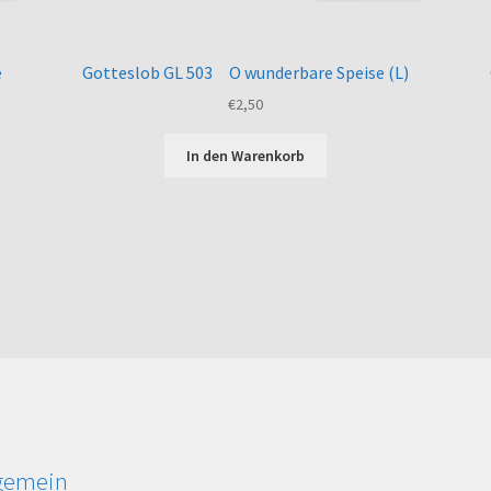
e
Gotteslob GL 503 O wunderbare Speise (L)
€
2,50
In den Warenkorb
lgemein