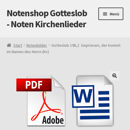
Notenshop Gotteslob
Zur
Zum
Menü
Navigation
Inhalt
- Noten Kirchenlieder
springen
springen
Start
Start
Notenbilder
Gotteslob 198,2 Gepriesen, der kommt
im Namen des Herrn (Kv)
AGB
Blog
Cookie-Richtlinie (EU)
Datenschutz
Gotteslob alt / neu
Impressum