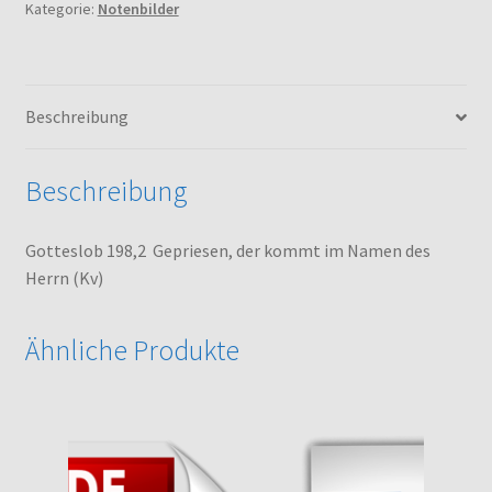
Kategorie:
Notenbilder
im
Namen
des
Herrn
Beschreibung
(Kv)
Menge
Beschreibung
Gotteslob 198,2 Gepriesen, der kommt im Namen des
Herrn (Kv)
Ähnliche Produkte