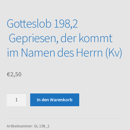
Kasse
Gotteslob 198,2
Mein Konto
Gepriesen, der kommt
Noten – Shop
im Namen des Herrn (Kv)
Über uns
€
2,50
Versand und Zahlungsbedingungen
Warenkorb
Gotteslob
In den Warenkorb
198,2
Gepriesen,
der
kommt
Artikelnummer:
GL 198_2