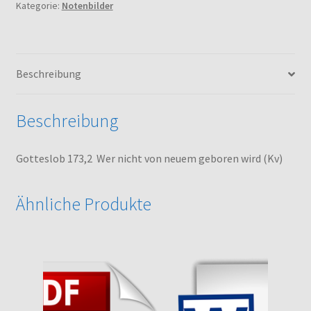
Kategorie:
Notenbilder
neuem
geboren
wird
(Kv)
Beschreibung
Menge
Beschreibung
Gotteslob 173,2 Wer nicht von neuem geboren wird (Kv)
Ähnliche Produkte