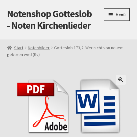
Notenshop Gotteslob
Zur
Zum
Menü
Navigation
Inhalt
- Noten Kirchenlieder
springen
springen
Start
Start
Notenbilder
Gotteslob 173,2 Wer nicht von neuem
geboren wird (Kv)
AGB
Blog
Cookie-Richtlinie (EU)
Datenschutz
Gotteslob alt / neu
Impressum