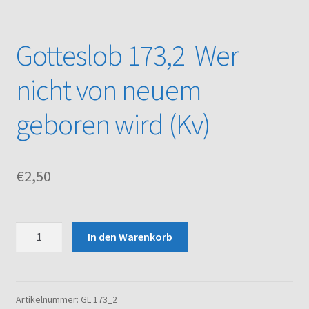
Kasse
Gotteslob 173,2 Wer
Mein Konto
nicht von neuem
Noten – Shop
geboren wird (Kv)
Über uns
€
2,50
Versand und Zahlungsbedingungen
Warenkorb
Gotteslob
In den Warenkorb
173,2
Wer
nicht
von
Artikelnummer:
GL 173_2