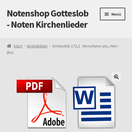
Notenshop Gotteslob
Zur
Zum
Menü
Navigation
Inhalt
- Noten Kirchenlieder
springen
springen
Start
Start
Notenbilder
Gotteslob 172,1 Verschone uns, Herr
(Kv)
AGB
Blog
Cookie-Richtlinie (EU)
Datenschutz
Gotteslob alt / neu
Impressum