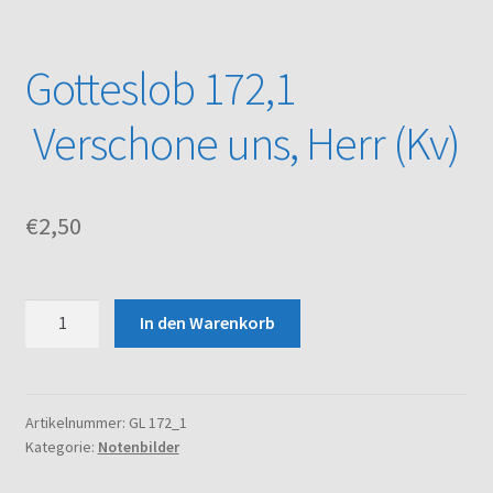
Kasse
Gotteslob 172,1
Mein Konto
Verschone uns, Herr (Kv)
Noten – Shop
€
2,50
Über uns
Versand und Zahlungsbedingungen
Gotteslob
In den Warenkorb
172,1
Warenkorb
Verschone
uns,
Herr
Artikelnummer:
GL 172_1
Kategorie:
Notenbilder
(Kv)
Menge