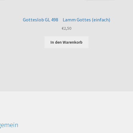
Gotteslob GL 498 Lamm Gottes (einfach)
€
2,50
In den Warenkorb
lgemein