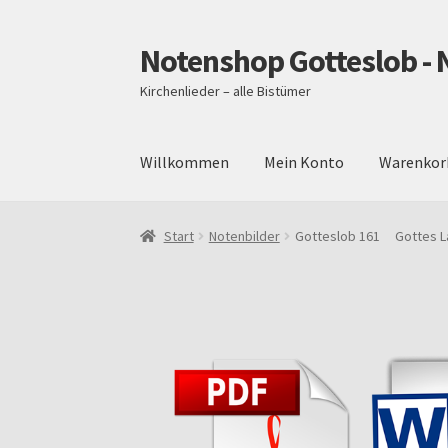
Notenshop Gotteslob - 
Zur
Zum
Navigation
Inhalt
Kirchenlieder – alle Bistümer
springen
springen
Willkommen
Mein Konto
Warenkor
Start
AGB
Blog
Cookie-Richtlinie (EU)
Daten
Start
Notenbilder
Gotteslob 161 Gottes La
Über uns
Versand und Zahlungsbedingungen