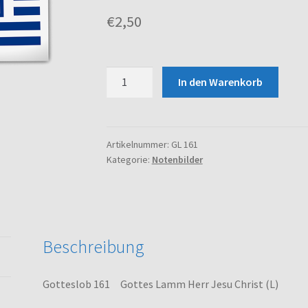
€
2,50
Gotteslob
In den Warenkorb
161
Gottes
Lamm
Herr
Artikelnummer:
GL 161
Kategorie:
Notenbilder
Jesu
Christ
(L)
Menge
Beschreibung
Gotteslob 161 Gottes Lamm Herr Jesu Christ (L)