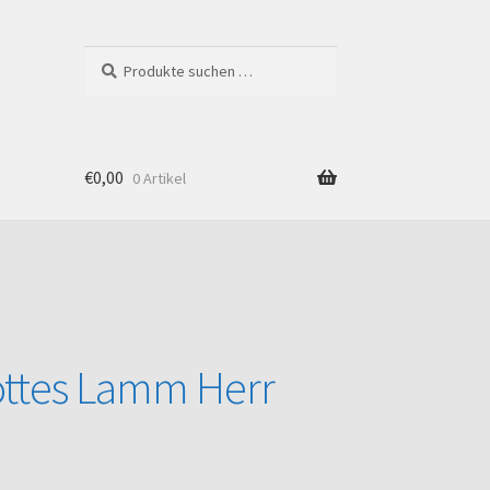
Suchen
Suchen
nach:
€
0,00
0 Artikel
Shop
ttes Lamm Herr