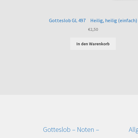
Gotteslob GL 497 Heilig, heilig (einfach)
€
2,50
In den Warenkorb
Gotteslob – Noten –
Al