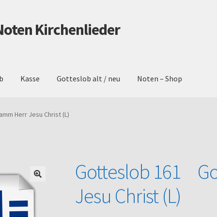
Noten Kirchenlieder
b
Kasse
Gotteslob alt / neu
Noten – Shop
schutz
Gotteslob alt / neu
Impressum
Kasse
Mein Konto
Noten – 
mm Herr Jesu Christ (L)
Warenkorb
Gotteslob 161 Go
Jesu Christ (L)