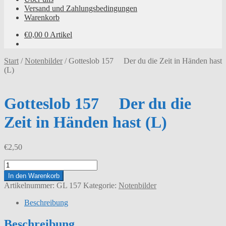
Versand und Zahlungsbedingungen
Warenkorb
€
0,00
0 Artikel
Start
/
Notenbilder
/
Gotteslob 157 Der du die Zeit in Händen hast
(L)
Gotteslob 157 Der du die
Zeit in Händen hast (L)
€
2,50
Gotteslob
157
In den Warenkorb
Der
Artikelnummer:
GL 157
Kategorie:
Notenbilder
du
die
Beschreibung
Zeit
in
Beschreibung