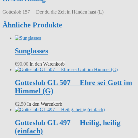
Händen
hast
Gotteslob 157 Der du die Zeit in Händen hast (L)
(L)
Menge
Ähnliche Produkte
Sunglasses
€
90,00
In den Warenkorb
Gotteslob GL 507 Ehre sei Gott im
Himmel (G)
€
2,50
In den Warenkorb
Gotteslob GL 497 Heilig, heilig
(einfach)