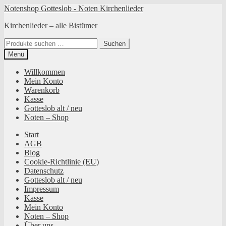
Zur
Zum
Notenshop Gotteslob - Noten Kirchenlieder
Navigation
Inhalt
Kirchenlieder – alle Bistümer
springen
springen
Suchen
Suchen
nach:
Menü
Willkommen
Mein Konto
Warenkorb
Kasse
Gotteslob alt / neu
Noten – Shop
Start
AGB
Blog
Cookie-Richtlinie (EU)
Datenschutz
Gotteslob alt / neu
Impressum
Kasse
Mein Konto
Noten – Shop
Über uns