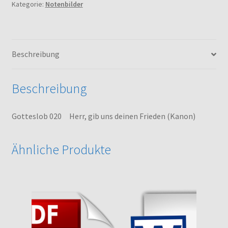
Kategorie:
Notenbilder
deinen
Frieden
(Kanon)
Menge
Beschreibung
Beschreibung
Gotteslob 020 Herr, gib uns deinen Frieden (Kanon)
Ähnliche Produkte