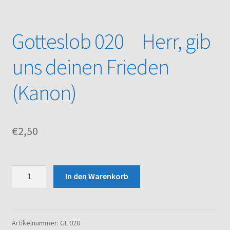
Kasse
Gotteslob 020 Herr, gib
Mein Konto
uns deinen Frieden
Noten – Shop
(Kanon)
Über uns
€
2,50
Versand und Zahlungsbedingungen
Warenkorb
Gotteslob
In den Warenkorb
020
Herr,
gib
uns
Artikelnummer:
GL 020