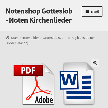
Notenshop Gotteslob
Zur
Zum
Menü
Navigation
Inhalt
- Noten Kirchenlieder
springen
springen
Start
Start
Notenbilder
Gotteslob 020 Herr, gib uns deinen
Frieden (Kanon)
AGB
Blog
Cookie-Richtlinie (EU)
Datenschutz
Gotteslob alt / neu
Impressum