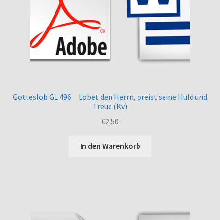
Gotteslob GL 496 Lobet den Herrn, preist seine Huld und
Treue (Kv)
€
2,50
In den Warenkorb