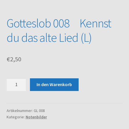
Kasse
Gotteslob 008 Kennst
Mein Konto
du das alte Lied (L)
Noten – Shop
€
2,50
Über uns
Versand und Zahlungsbedingungen
Gotteslob
In den Warenkorb
008
Warenkorb
Kennst
du
das
Artikelnummer:
GL 008
Kategorie:
Notenbilder
alte
Lied