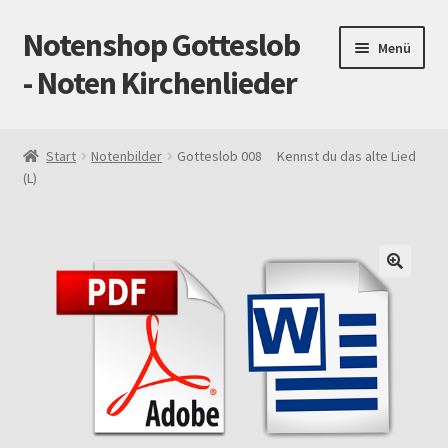
Notenshop Gotteslob
Zur
Zum
Menü
Navigation
Inhalt
- Noten Kirchenlieder
springen
springen
Start
Start
Notenbilder
Gotteslob 008 Kennst du das alte Lied
(L)
AGB
Blog
Cookie-Richtlinie (EU)
Datenschutz
Gotteslob alt / neu
Impressum