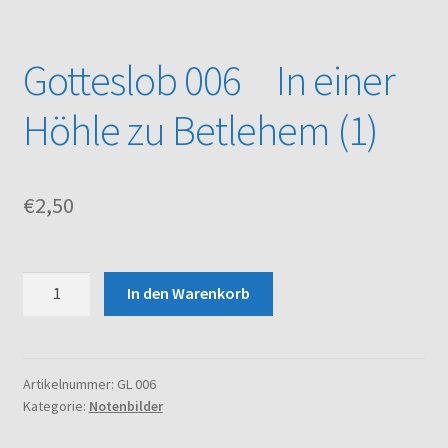
Kasse
Gotteslob 006 In einer
Mein Konto
Höhle zu Betlehem (1)
Noten – Shop
€
2,50
Über uns
Versand und Zahlungsbedingungen
Gotteslob
In den Warenkorb
006
Warenkorb
In
einer
Höhle
Artikelnummer:
GL 006
Kategorie:
Notenbilder
zu
Betlehem