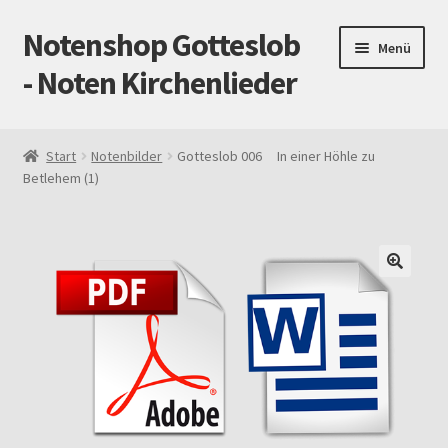
Notenshop Gotteslob
Zur
Zum
Menü
Navigation
Inhalt
- Noten Kirchenlieder
springen
springen
Start
Start
Notenbilder
Gotteslob 006 In einer Höhle zu
Betlehem (1)
AGB
Blog
Cookie-Richtlinie (EU)
Datenschutz
Gotteslob alt / neu
Impressum